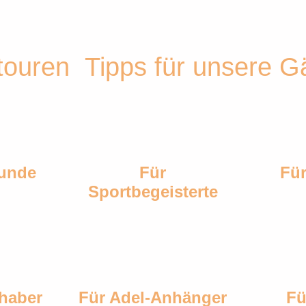
touren
Tipps für unsere G
unde​
Für
Für
Sportbegeisterte
bhaber
Für Adel-Anhänger
Fü